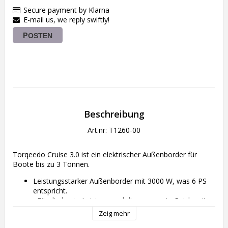
Secure payment by Klarna
E-mail us, we reply swiftly!
POSTEN
Beschreibung
Art.nr: T1260-00
Torqeedo Cruise 3.0 ist ein elektrischer Außenborder für 
Boote bis zu 3 Tonnen.
Leistungsstarker Außenborder mit 3000 W, was 6 PS 
entspricht.
Für die beste Leistung und die genaueste Reichweite 
und Fahrzeit wird die
Power 24-3500
 Batterie 
Zeig mehr
empfohlen.